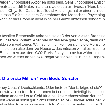
erden unpopuläre Aktionen nötig sein.
Sehr
unpopuläre Entsch
ß auch Bill Gates nicht. Er plädiert dafür - typisch "Nerd bleib
en. Oh ja, Bill Gates liebt Tools! Allerdings hat er einen blinde
ein rosa Elefant in einem Gartenhaus: den Menschen. Psycholog
b kann er das Problem nicht in seiner Gänze umfassen sondern bl
 fossilen Brennstoffe anheben, so daß der von diesen Brennst
ld in unserem System. Aber hier ist das eine gute Sache, denn d
e sehr viel teurer. Wahrscheinlich können sich viele Mensche
ren, bleiben also dann zu Hause ... das müssen wir alles mit ei
ie Einnahmen aus dem CO2-Preis. #stayathome hat während der 
wir wieder haben bzw. sogar verstärken. Ist nur die Frage wer e
t: Die erste Million" von Bodo Schäfer
oney Coach" Deutschlands. Oder hieß es "der Erfolgreichste?" I
ndwie alle seine Unternehmen bei denen er beteiligt ist nicht so
"nimm anderer Leute Geld für eine Unternehmensfinanzierung".
st wenn er sonst gar nichts können sollte - Bücher schreiben 
und echtes Praxiswissen vermitteln. Alleine das Führen eines "Er