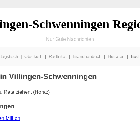
lingen-Schwenningen Regi
Nur Gute Nachrichten
ttagstisch
|
Obstkorb
|
Radtrikot
|
Branchenbuch
|
Heiraten
| Büc
 in Villingen-Schwenningen
zu Rate ziehen. (Horaz)
ingen
n Million