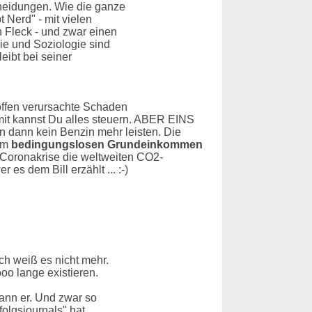
eidungen. Wie die ganze
t Nerd" - mit vielen
n Fleck - und zwar einen
ie und Soziologie sind
eibt bei seiner
offen verursachte Schaden
amit kannst Du alles steuern. ABER EINS
n dann kein Benzin mehr leisten. Die
nem
bedingungslosen Grundeinkommen
Coronakrise die weltweiten CO2-
s dem Bill erzählt ... :-)
ch weiß es nicht mehr.
oo lange existieren.
kann er. Und zwar so
folgsjournals" hat