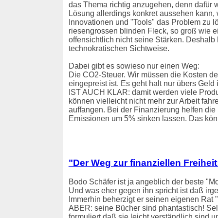
das Thema richtig anzugehen, denn dafür w
Lösung allerdings konkret aussehen kann, wei
Innovationen und "Tools" das Problem zu lös
riesengrossen blinden Fleck, so groß wie 
offensichtlich nicht seine Stärken. Deshal
technokratischen Sichtweise.
Dabei gibt es sowieso nur einen Weg:
Die CO2-Steuer. Wir müssen die Kosten der
eingepreist ist. Es geht halt nur übers Ge
IST AUCH KLAR: damit werden viele Produkt
können vielleicht nicht mehr zur Arbeit fah
auffangen. Bei der Finanzierung helfen d
Emissionen um 5% sinken lassen. Das können 
"Der Weg zur finanziellen Freihei
Bodo Schäfer ist ja angeblich der beste "M
Und was eher gegen ihn spricht ist daß irge
Immerhin beherzigt er seinen eigenen Rat 
ABER: seine Bücher sind phantastisch! Selb
formuliert daß sie leicht verständlich sind 