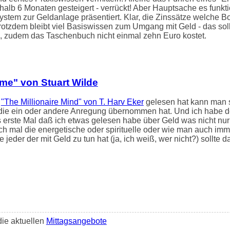
b 6 Monaten gesteigert - verrückt! Aber Hauptsache es funktio
System zur Geldanlage präsentiert. Klar, die Zinssätze welche 
rotzdem bleibt viel Basiswissen zum Umgang mit Geld - das soll
, zudem das Taschenbuch nicht einmal zehn Euro kostet.
me" von Stuart Wilde
h
"The Millionaire Mind" von T. Harv Eker
gelesen hat kann man s
die ein oder andere Anregung übernommen hat. Und ich habe 
erste Mal daß ich etwas gelesen habe über Geld was nicht nur 
ch mal die energetische oder spirituelle oder wie man auch imm
e jeder der mit Geld zu tun hat (ja, ich weiß, wer nicht?) sollte 
die aktuellen
Mittagsangebote