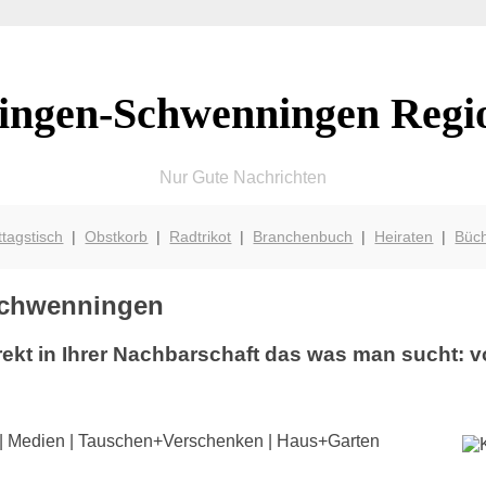
lingen-Schwenningen Regi
Nur Gute Nachrichten
ttagstisch
|
Obstkorb
|
Radtrikot
|
Branchenbuch
|
Heiraten
|
Büc
-Schwenningen
rekt in Ihrer Nachbarschaft das was man sucht: 
de | Medien | Tauschen+Verschenken | Haus+Garten