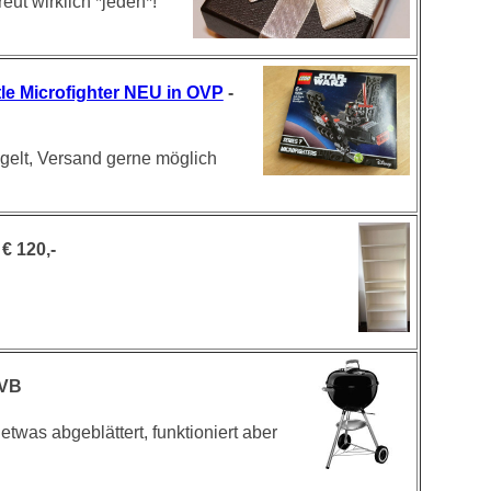
reut wirklich *jeden*!
le Microfighter NEU in OVP
-
gelt, Versand gerne möglich
€ 120,-
 VB
etwas abgeblättert, funktioniert aber