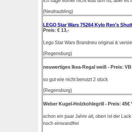
Ich sage vorher nicht was drin ist, aber es f
(Neutraubling)
LEGO Star Wars 75264 Kylo Ren's Shutt
Preis: € 13,-
Lego Star Wars Brandneu original & versie
(Regensburg)
neuwertiges Ikea-Regal weiß - Preis: VB 
so gut wie nicht benutzt 2 stück
(Regensburg)
Weber Kugel-Holzkohlegrill - Preis: 45€
schon ein paar Jahre alt, oben ist der Lack 
noch einwandfrei