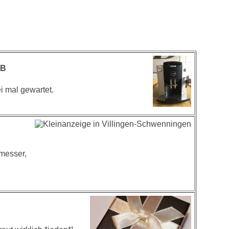
VB
i mal gewartet.
hmesser,