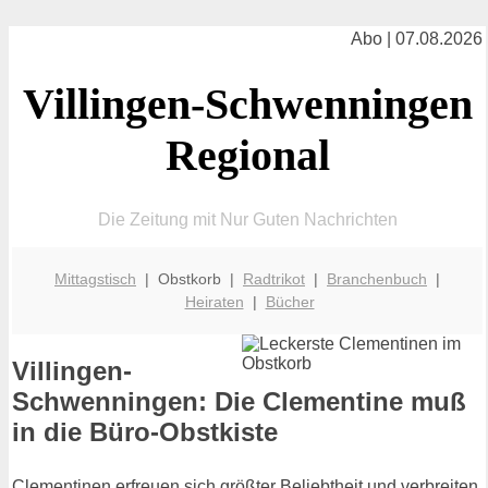
Abo | 07.08.2026
Villingen-Schwenningen
Regional
Die Zeitung mit Nur Guten Nachrichten
Mittagstisch
| Obstkorb |
Radtrikot
|
Branchenbuch
|
Heiraten
|
Bücher
Villingen-
Schwenningen: Die Clementine muß
in die Büro-Obstkiste
Clementinen erfreuen sich größter Beliebtheit und verbreiten