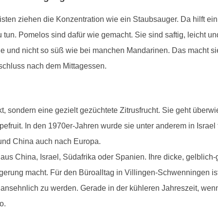
sten ziehen die Konzentration wie ein Staubsauger. Da hilft ein 
 tun. Pomelos sind dafür wie gemacht. Sie sind saftig, leicht u
itrone und nicht so süß wie bei manchen Mandarinen. Das macht sie
bschluss nach dem Mittagessen.
kt, sondern eine gezielt gezüchtete Zitrusfrucht. Sie geht über
efruit. In den 1970er-Jahren wurde sie unter anderem in Israel
n und China auch nach Europa.
 China, Israel, Südafrika oder Spanien. Ihre dicke, gelblich-g
agerung macht. Für den Büroalltag in Villingen-Schwenningen is
ansehnlich zu werden. Gerade in der kühleren Jahreszeit, wenn
o.