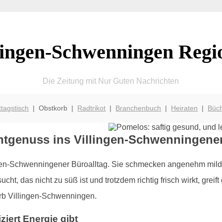
lingen-Schwenningen Regi
Die Zeitung mit Nur Guten Nachrichten
ttagstisch
| Obstkorb |
Radtrikot
|
Branchenbuch
|
Heiraten
|
Büc
htgenuss ins Villingen-Schwenningene
gen-Schwenningener Büroalltag. Sie schmecken angenehm mild, l
, das nicht zu süß ist und trotzdem richtig frisch wirkt, greift
rb Villingen-Schwenningen.
ziert Energie gibt