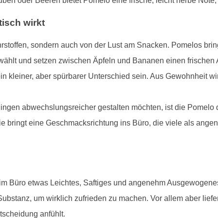
ben oder Beeren bietet Pomelo eine frische, leicht herbe Note
isch wirkt
hrstoffen, sondern auch von der Lust am Snacken. Pomelos brin
wählt und setzen zwischen Äpfeln und Bananen einen frischen 
in kleiner, aber spürbarer Unterschied sein. Aus Gewohnheit wir
gen abwechslungsreicher gestalten möchten, ist die Pomelo de
e bringt eine Geschmacksrichtung ins Büro, die viele als angeneh
ie im Büro etwas Leichtes, Saftiges und angenehm Ausgewogene
stanz, um wirklich zufrieden zu machen. Vor allem aber liefern
tscheidung anfühlt.