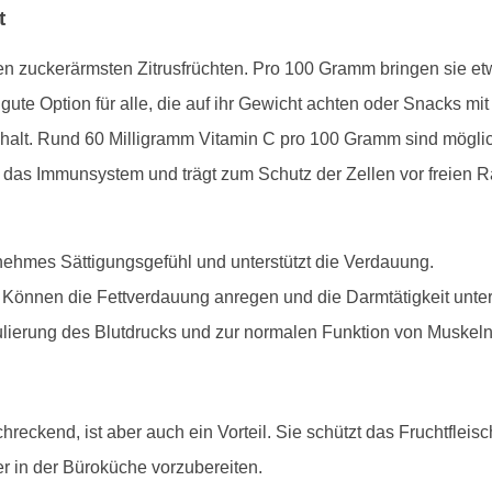
t
n zuckerärmsten Zitrusfrüchten. Pro 100 Gramm bringen sie etwa
ute Option für alle, die auf ihr Gewicht achten oder Snacks m
halt. Rund 60 Milligramm Vitamin C pro 100 Gramm sind möglich
t das Immunsystem und trägt zum Schutz der Zellen vor freien R
genehmes Sättigungsgefühl und unterstützt die Verdauung.
: Können die Fettverdauung anregen und die Darmtätigkeit unter
ulierung des Blutdrucks und zur normalen Funktion von Muskeln
reckend, ist aber auch ein Vorteil. Sie schützt das Fruchtfleis
r in der Büroküche vorzubereiten.