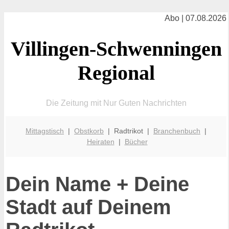
Abo | 07.08.2026
Villingen-Schwenningen
Regional
Die Zeitung mit Nur Guten Nachrichten
Mittagstisch
|
Obstkorb
| Radtrikot |
Branchenbuch
|
Heiraten
|
Bücher
Dein Name + Deine
Stadt auf Deinem