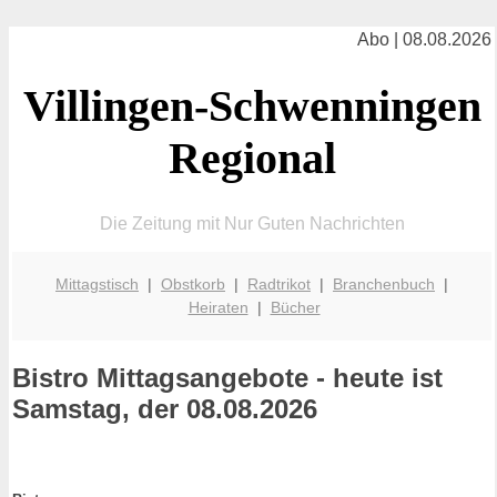
Abo | 08.08.2026
Villingen-Schwenningen
Regional
Die Zeitung mit Nur Guten Nachrichten
Mittagstisch
|
Obstkorb
|
Radtrikot
|
Branchenbuch
|
Heiraten
|
Bücher
Bistro
Mittagsangebote - heute ist
Samstag, der 08.08.2026