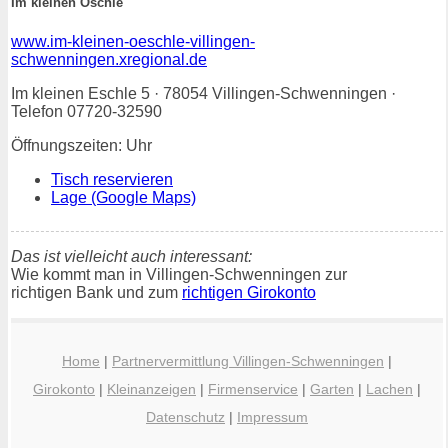
Im kleinen Öschle
www.im-kleinen-oeschle-villingen-
schwenningen.xregional.de
Im kleinen Eschle 5 · 78054 Villingen-Schwenningen ·
Telefon 07720-32590
Öffnungszeiten: Uhr
Tisch reservieren
Lage (Google Maps)
Das ist vielleicht auch interessant:
Wie kommt man in Villingen-Schwenningen zur
richtigen Bank und zum
richtigen Girokonto
Home
|
Partnervermittlung Villingen-Schwenningen
|
Girokonto
|
Kleinanzeigen
|
Firmenservice
|
Garten
|
Lachen
|
Datenschutz
|
Impressum