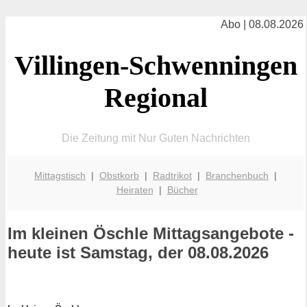
Abo | 08.08.2026
Villingen-Schwenningen
Regional
Die Zeitung mit Nur Guten Nachrichten
Mittagstisch
|
Obstkorb
|
Radtrikot
|
Branchenbuch
|
Heiraten
|
Bücher
Im kleinen Öschle
Mittagsangebote -
heute ist Samstag, der 08.08.2026