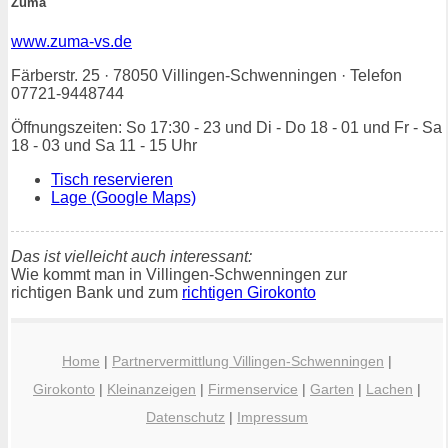
Zuma
www.zuma-vs.de
Färberstr. 25 · 78050 Villingen-Schwenningen · Telefon
07721-9448744
Öffnungszeiten: So 17:30 - 23 und Di - Do 18 - 01 und Fr - Sa
18 - 03 und Sa 11 - 15 Uhr
Tisch reservieren
Lage (Google Maps)
Das ist vielleicht auch interessant:
Wie kommt man in Villingen-Schwenningen zur
richtigen Bank und zum
richtigen Girokonto
Home
|
Partnervermittlung Villingen-Schwenningen
|
Girokonto
|
Kleinanzeigen
|
Firmenservice
|
Garten
|
Lachen
|
Datenschutz
|
Impressum