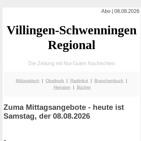
Abo | 08.08.2026
Villingen-Schwenningen
Regional
Die Zeitung mit Nur Guten Nachrichten
Mittagstisch
|
Obstkorb
|
Radtrikot
|
Branchenbuch
|
Heiraten
|
Bücher
Zuma
Mittagsangebote - heute ist
Samstag, der 08.08.2026